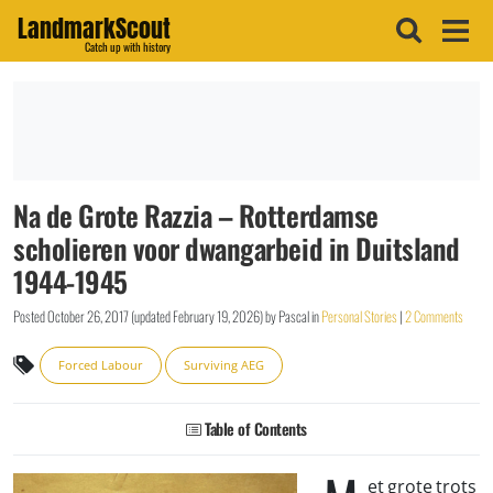
LandmarkScout
Catch up with history
Na de Grote Razzia – Rotterdamse
scholieren voor dwangarbeid in Duitsland
1944-1945
Posted
October 26, 2017
(updated
February 19, 2026
)
by
Pascal
in
Personal Stories
|
2 Comments
Forced Labour
Surviving AEG
Table of Contents
et grote trots