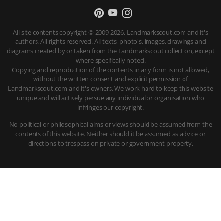
All site contents copyright © 2009-2026, Landmarkscout.com and it's
authors. All rights reserved. All texts, photo's, images, drawings and
diagrams created by or taken from the Landmarkscout collection, except
where specifically noted.
Copying and reproduction of the contents in any form is not allowed,
without the written consent and explicit permission of
Landmarkscout.com and it's owners. We work hard to keep this website
unique and will actively persue any individual or organisation who
infringes our copyright.
No political or philosophical aims or views should be assumed from the
contents of this website. Neither should it be assumed as advice or
directions to trespass on private or government property.