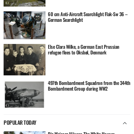
60 cm Anti-Aircraft Searchlight Flak-Sw 36 –
German Searchlight
Else Clara Wilke, a German East Prussian
refugee flees to Oksbøl, Denmark
497th Bombardment Squadron from the 344th
Bombardment Group during WW2
POPULAR TODAY
Die Weisser Häuser, The White Houses –