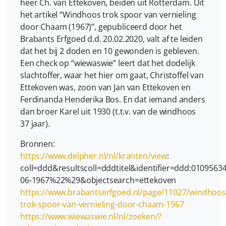
heer Ch. van Ettekoven, beiden uit Rotterdam. Uit
het artikel “Windhoos trok spoor van vernieling
door Chaam (1967)”, gepubliceerd door het
Brabants Erfgoed d.d. 20.02.2020, valt af te leiden
dat het bij 2 doden en 10 gewonden is gebleven.
Een check op “wiewaswie” leert dat het dodelijk
slachtoffer, waar het hier om gaat, Christoffel van
Ettekoven was, zoon van Jan van Ettekoven en
Ferdinanda Henderika Bos. En dat iemand anders
dan broer Karel uit 1930 (t.t.v. van de windhoos
37 jaar).
Bronnen:
https://www.delpher.nl/nl/kranten/view
:
coll=ddd&resultscoll=dddtitel&identifier=ddd:010
06-1967%22%29&objectsearch=ettekoven
https://www.brabantserfgoed.nl/page/11027/windhoos
trok-spoor-van-vernieling-door-chaam-1967
https://www.wiewaswie.nl/nl/zoeken/?