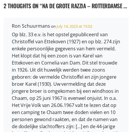
2 THOUGHTS ON “
NA DE GROTE RAZZIA – ROTTERDAMSE SCHOLIEREN VOOR DWANGARBEID IN DUITSLAND 1944-1945
Ron Schuurmans
on
July 14, 2023 at 15:02
Op blz. 33 e.v. is het opstel gepubliceerd van
Christoffel van Ettekoven (1927) en op blz. 274 zijn
enkele persoonlijke gegevens van hem vermeld.
Het klopt dat hij een zoon is van Karel van
Ettekoven en Cornelia van Dam. Dit stel trouwde
in 1926. Uit dit huwelijk werden twee zoons
geboren: de vermelde Christoffel en zijn jongere
broer Karel (1930). Uw vermelding dat deze
jongere broer is omgekomen bij een windhoos in
Chaam, op 25 juni 1967 is evenwel onjuist. In o.a.
Het Vrije Volk van 26.06.1967 valt te lezen dat op
een camping te Chaam twee doden vielen en 10
personen gewond raakten, en dat de namen van
de dodelijke slachtoffers zijn: […] en de 44-jarige