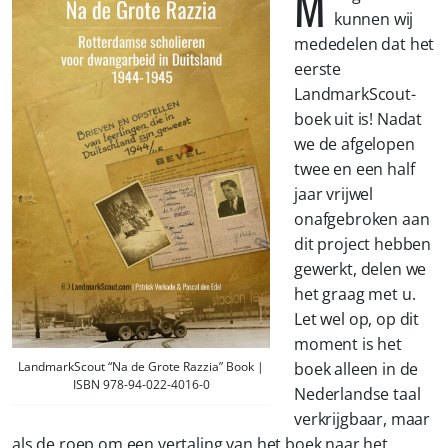
M
kunnen wij
mededelen dat het
eerste
LandmarkScout-
boek uit is! Nadat
we de afgelopen
twee en een half
jaar vrijwel
onafgebroken aan
dit project hebben
gewerkt, delen we
het graag met u.
Let wel op, op dit
moment is het
LandmarkScout “Na de Grote Razzia” Book |
boek alleen in de
ISBN 978-94-022-4016-0
Nederlandse taal
verkrijgbaar, maar
als de roep om een ​​vertaling van het boek naar het