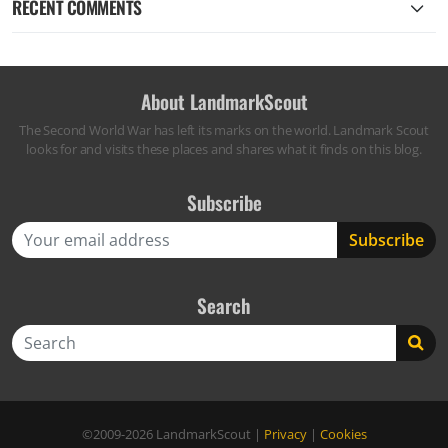
RECENT COMMENTS
About LandmarkScout
The Second World War has left its marks on the world. Landmark Scout
looks for and visits these places and shares what it finds on this blog.
Subscribe
Search
Search
©2009-2026
LandmarkScout
|
Privacy
|
Cookies